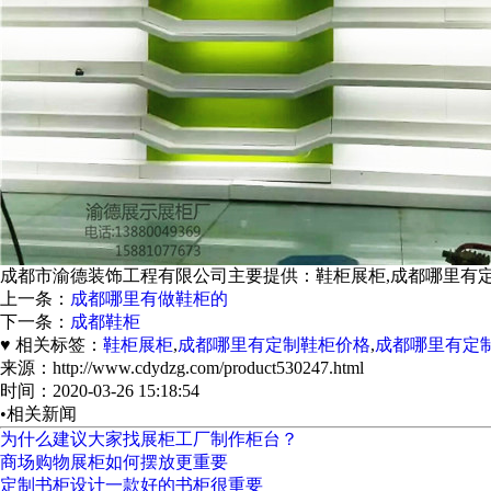
成都市渝德装饰工程有限公司主要提供：鞋柜展柜,成都哪里有定制鞋
上一条：
成都哪里有做鞋柜的
下一条：
成都鞋柜
♥ 相关标签：
鞋柜展柜
,
成都哪里有定制鞋柜价格
,
成都哪里有定
来源：http://www.cdydzg.com/product530247.html
时间：2020-03-26 15:18:54
•相关新闻
为什么建议大家找展柜工厂制作柜台？
商场购物展柜如何摆放更重要
定制书柜设计一款好的书柜很重要