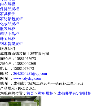
内衣展柜
保健品展柜
家具柜子
家纺箱包展柜
化妆品展柜
服装展柜
精品中岛柜
珠宝展柜
钢木货架展柜
联系我们
成都市渝德装饰工程有限公司
陈经理：15881077673
邓经理：
13880049369
电 话 ：15881077673
邮 箱 ：
2642864231@qq.com
网 址 ：
www.cdydzg.com
地 址 ：成都市北站东二路26号一品荷花二单元802
产品展示
/ PRODUCT
您现在的位置：
首页
>
鞋柜展柜
>
成都哪里有定制鞋柜