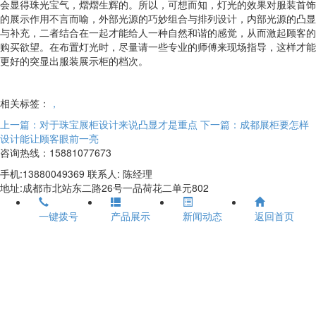
会显得珠光宝气，熠熠生辉的。所以，可想而知，灯光的效果对服装首饰
的展示作用不言而喻，外部光源的巧妙组合与排列设计，内部光源的凸显
与补充，二者结合在一起才能给人一种自然和谐的感觉，从而激起顾客的
购买欲望。在布置灯光时，尽量请一些专业的师傅来现场指导，这样才能
更好的突显出服装展示柜的档次。
相关标签：
，
上一篇：对于珠宝展柜设计来说凸显才是重点
下一篇：成都展柜要怎样
设计能让顾客眼前一亮
咨询热线：15881077673
手机:13880049369 联系人: 陈经理
地址:成都市北站东二路26号一品荷花二单元802
一键拨号
产品展示
新闻动态
返回首页