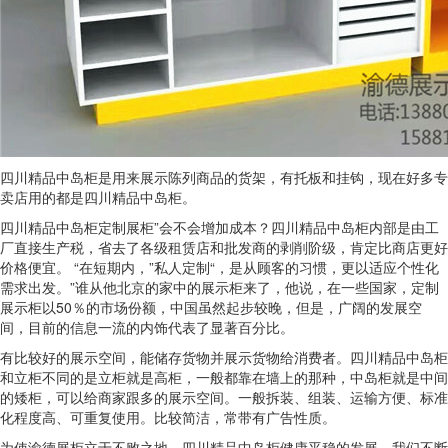
四川精品中岛柜是用来展示陈列商品的货架，有托板和挂钩，现在好多专
卖店用的都是四川精品中岛柜。
四川精品中岛柜定制展柜”会不会增加成本？四川精品中岛柜内部是由工
厂直接生产税，省去了各级租赁店和批发商的剥削阶级，肯定比商店更好
价格便宜。 “在短期内，”私人定制“，是从顾客的习惯，更以适应个性化
需求出发。”谁从他北京的家中的展示柜来了，他说，在一些国家，定制
展示柜以50％的市场份额，中国虽然起步较晚，但是，广阔的发展空
间，目前的信息一流的内饰代表了显著百分比。
有比较好的展示空间，能储存货物并展示货物给消费者。四川精品中岛柜
和立柜不同的是立柜就是高柜，一般都靠在墙上的那种，中岛柜就是中间
的矮柜，可以给商家跟多的展示空间。一般拆装、组装、运输方便、标准
化程度高、可重复使用。比较简洁，常带有广告性质。
为使渝德展柜立于不败之地，四川精品中岛柜健康平稳的发展，我们不断