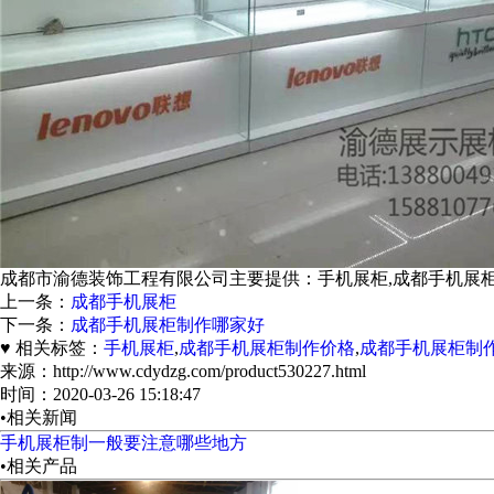
成都市渝德装饰工程有限公司主要提供：手机展柜,成都手机展柜制作
上一条：
成都手机展柜
下一条：
成都手机展柜制作哪家好
♥ 相关标签：
手机展柜
,
成都手机展柜制作价格
,
成都手机展柜制
来源：http://www.cdydzg.com/product530227.html
时间：2020-03-26 15:18:47
•相关新闻
手机展柜制一般要注意哪些地方
•相关产品