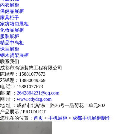
内衣展柜
保健品展柜
家具柜子
家纺箱包展柜
化妆品展柜
服装展柜
精品中岛柜
珠宝展柜
钢木货架展柜
联系我们
成都市渝德装饰工程有限公司
陈经理：15881077673
邓经理：
13880049369
电 话 ：15881077673
邮 箱 ：
2642864231@qq.com
网 址 ：
www.cdydzg.com
地 址 ：成都市北站东二路26号一品荷花二单元802
产品展示
/ PRODUCT
您现在的位置：
首页
>
手机展柜
>
成都手机展柜制作