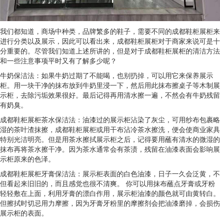
我们都知道，商场中种类，品牌繁多的鞋子，需要不同的成都鞋柜展柜来
进行分类以及展示，因此可以看出来，成都鞋柜展柜对于商家来说可是十
分重要的。尽管我们知道上述所讲的，但是对于成都鞋柜展柜的清洁方法
和一些注意事项平时又有了解多少呢？
牛奶保洁法：如果牛奶过期了不能喝，也别扔掉，可以用它来保养展示
柜。用一块干净的抹布放到牛奶里浸一下，然后用此抹布擦桌子等木制展
示柜，去除污垢效果很好。最后记得再用清水擦一遍，不然会有牛奶残留
有奶臭。
成都鞋柜展柜茶水保洁法：油漆过的展示柜沾染了灰尘，可用纱布包裹略
湿的茶叶渣抹擦，成都鞋柜展柜或用干布沾冷茶水擦洗，便会使商业家具
特别光洁明亮。但是用茶水擦拭展示柜之后，记得要用蘸有清水的微湿的
抹布再将茶水擦干净。因为茶水通常会有茶渍，残留在油漆表面会影响展
示柜原来的色泽。
成都鞋柜展柜牙膏保洁法：展示柜表面的白色油漆，日子一久会泛黄，不
但看起来旧旧的，而且感觉也很不清爽。 你可以用抹布蘸点牙膏或牙粉
轻轻敷在上面，利用牙膏的漂白作用，展示柜油漆的颜色就可由黄转白。
但擦拭时切忌用力摩擦，因为牙膏牙粉里的摩擦剂会把油漆磨掉，会损伤
展示柜的表面。